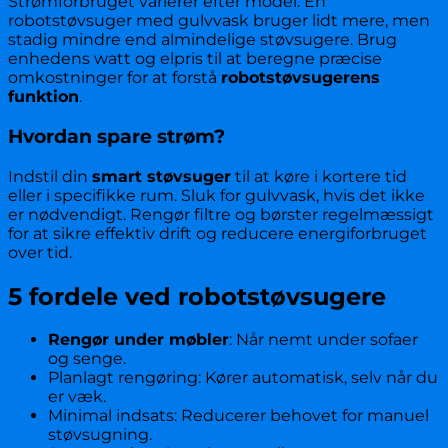
Strømforbruget varierer efter model. En
robotstøvsuger med gulvvask bruger lidt mere, men
stadig mindre end almindelige støvsugere. Brug
enhedens watt og elpris til at beregne præcise
omkostninger for at forstå
robotstøvsugerens
funktion
.
Hvordan spare strøm?
Indstil din
smart støvsuger
til at køre i kortere tid
eller i specifikke rum. Sluk for gulvvask, hvis det ikke
er nødvendigt. Rengør filtre og børster regelmæssigt
for at sikre effektiv drift og reducere energiforbruget
over tid.
5 fordele ved robotstøvsugere
Rengør under møbler
: Når nemt under sofaer
og senge.
Planlagt rengøring: Kører automatisk, selv når du
er væk.
Minimal indsats: Reducerer behovet for manuel
støvsugning.