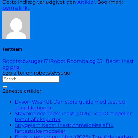
Dette indlæg var udgivet den
Artikler
. Bookmark
permalink
.
Testteam
Robotstøvsuger i7 iRobot Roomba og J5 : Bedst i test
og pris
Søg efter en robotstøvsuger
Seneste artikler
Dyson WashG1: Den store guide med test og
specifikationer
Stavblender bedst i test (2026): Top 10 modeller
testet af eksperter
Strygejern bedst i test: Anmeldelse af 10
fantastiske modeller
Bedste tøjdamper til tøj (2026): Top af de bedste