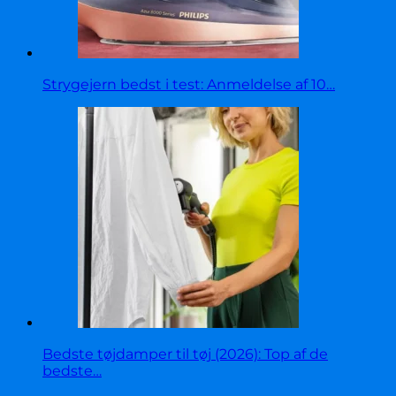
Strygejern bedst i test: Anmeldelse af 10…
Bedste tøjdamper til tøj (2026): Top af de
bedste…