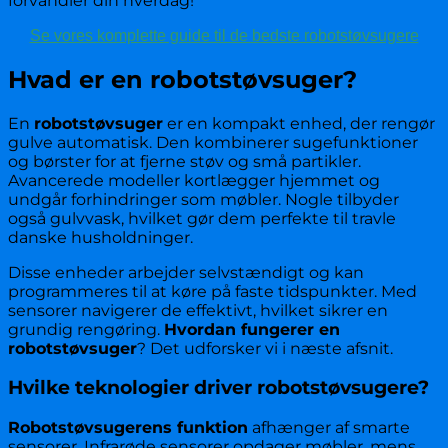
forvandler din hverdag!
Se vores komplette guide til de bedste robotstøvsugere
Hvad er en robotstøvsuger?
En
robotstøvsuger
er en kompakt enhed, der rengør
gulve automatisk. Den kombinerer sugefunktioner
og børster for at fjerne støv og små partikler.
Avancerede modeller kortlægger hjemmet og
undgår forhindringer som møbler. Nogle tilbyder
også gulvvask, hvilket gør dem perfekte til travle
danske husholdninger.
Disse enheder arbejder selvstændigt og kan
programmeres til at køre på faste tidspunkter. Med
sensorer navigerer de effektivt, hvilket sikrer en
grundig rengøring.
Hvordan fungerer en
robotstøvsuger
? Det udforsker vi i næste afsnit.
Hvilke teknologier driver robotstøvsugere?
Robotstøvsugerens funktion
afhænger af smarte
sensorer. Infrarøde sensorer opdager møbler, mens