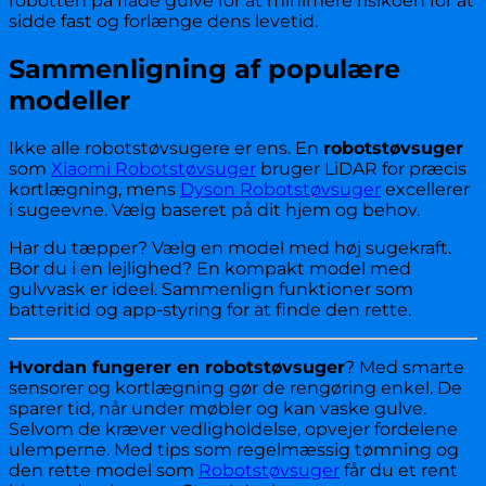
robotten på flade gulve for at minimere risikoen for at
sidde fast og forlænge dens levetid.
Sammenligning af populære
modeller
Ikke alle robotstøvsugere er ens. En
robotstøvsuger
som
Xiaomi Robotstøvsuger
bruger LiDAR for præcis
kortlægning, mens
Dyson Robotstøvsuger
excellerer
i sugeevne. Vælg baseret på dit hjem og behov.
Har du tæpper? Vælg en model med høj sugekraft.
Bor du i en lejlighed? En kompakt model med
gulvvask er ideel. Sammenlign funktioner som
batteritid og app-styring for at finde den rette.
Hvordan fungerer en robotstøvsuger
? Med smarte
sensorer og kortlægning gør de rengøring enkel. De
sparer tid, når under møbler og kan vaske gulve.
Selvom de kræver vedligholdelse, opvejer fordelene
ulemperne. Med tips som regelmæssig tømning og
den rette model som
Robotstøvsuger
får du et rent