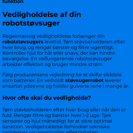
funktion
.
Vedligholdelse af din
robotstøvsuger
Regelmæssig vedligholdelse forlænger din
robotstøvsugers
levetid. Tøm støvbeholderen efter
hver brug, og rengør børster og filtre ugentligt.
Kontroller hjul for hår eller snavs, der kan hindre
bevægelse. En velfungerende robotstøvsuger
arbejder effektivt og bruger mindre strøm.
Følg producentens vejledning for at skifte sliddele
som batterier. En velholdt
støvsugerrobot
leverer
ensartet ydeevne og holder gulvene rene i mange år.
Hvor ofte skal du vedligholde?
Tøm støvbeholderen efter hver brug eller når den er
fuld. Rengør filtre og børster hver 1-2 uge. Tjek
sensorer og hjul månedligt for at sikre optimal
funktion. Vedligeholdelse forhindrer tekniske
problemer og opretholder effektiviteten.