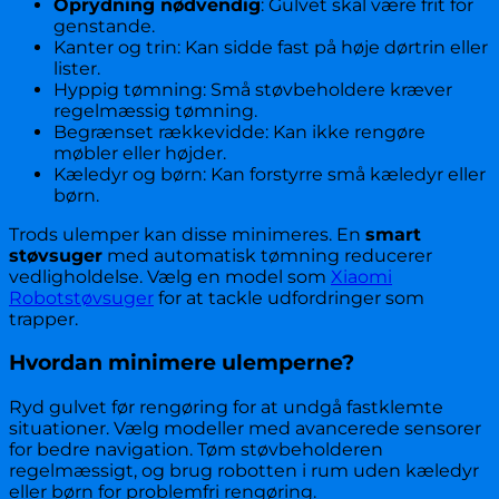
Oprydning nødvendig
: Gulvet skal være frit for
genstande.
Kanter og trin: Kan sidde fast på høje dørtrin eller
lister.
Hyppig tømning: Små støvbeholdere kræver
regelmæssig tømning.
Begrænset rækkevidde: Kan ikke rengøre
møbler eller højder.
Kæledyr og børn: Kan forstyrre små kæledyr eller
børn.
Trods ulemper kan disse minimeres. En
smart
støvsuger
med automatisk tømning reducerer
vedligholdelse. Vælg en model som
Xiaomi
Robotstøvsuger
for at tackle udfordringer som
trapper.
Hvordan minimere ulemperne?
Ryd gulvet før rengøring for at undgå fastklemte
situationer. Vælg modeller med avancerede sensorer
for bedre navigation. Tøm støvbeholderen
regelmæssigt, og brug robotten i rum uden kæledyr
eller børn for problemfri rengøring.