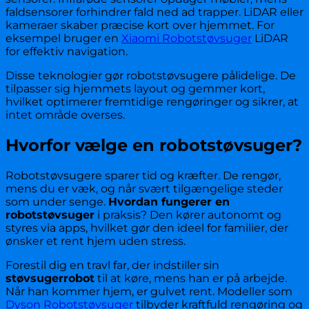
faldsensorer forhindrer fald ned ad trapper. LiDAR eller
kameraer skaber præcise kort over hjemmet. For
eksempel bruger en
Xiaomi Robotstøvsuger
LiDAR
for effektiv navigation.
Disse teknologier gør robotstøvsugere pålidelige. De
tilpasser sig hjemmets layout og gemmer kort,
hvilket optimerer fremtidige rengøringer og sikrer, at
intet område overses.
Hvorfor vælge en robotstøvsuger?
Robotstøvsugere sparer tid og kræfter. De rengør,
mens du er væk, og når svært tilgængelige steder
som under senge.
Hvordan fungerer en
robotstøvsuger
i praksis? Den kører autonomt og
styres via apps, hvilket gør den ideel for familier, der
ønsker et rent hjem uden stress.
Forestil dig en travl far, der indstiller sin
støvsugerrobot
til at køre, mens han er på arbejde.
Når han kommer hjem, er gulvet rent. Modeller som
Dyson Robotstøvsuger
tilbyder kraftfuld rengøring og