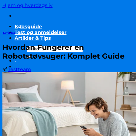
Fortsæt
Hjem og hverdagsliv
til
indhold
Købsguide
Test og anmeldelser
Artikler
Artikler & Tips
Hvordan Fungerer en
Robotstøvsuger: Komplet Guide
-
af
Testteam
-