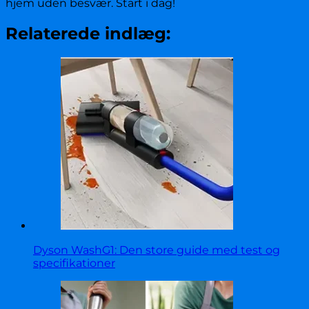
hjem uden besvær. Start i dag!
Relaterede indlæg:
Dyson WashG1: Den store guide med test og
specifikationer