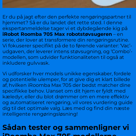
Er du på jagt efter den perfekte rengøringspartner til
hjemmet? Så er du landet det rette sted. I denne
ekspertanmeldelse tager vi et dybdegående kig på
iRobot Roomba 705 Max robotstøvsugeren
– en
serie, der lover at transformere din rengøringsrutine.
Vi fokuserer specifikt på de to førende varianter: ‘Vac’-
udgaven, der leverer intens støvsugning, og ‘Combo’-
modellen, som udvider funktionaliteten til også at
inkludere gulvvask.
Vi udforsker hver models unikke egenskaber, fordele
og potentielle ulemper, for at give dig et klart billede
af, hvilken iRoomba Max 705 der bedst matcher dine
specifikke behov. Uanset om dit hjem er fyldt med
kæledyr, eller du blot drømmer om en mere effektiv
og automatiseret rengøring, vil vores vurdering guide
dig til det optimale valg. Læs med og find din næste
intelligente rengøringsløsning!
Sådan tester og sammenligner vi