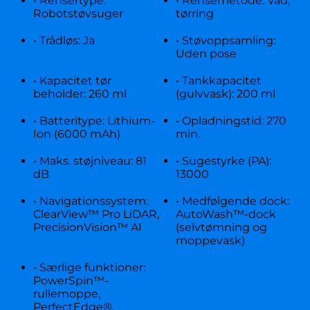
• Rensertype:
• Rensemetode: Våd,
Robotstøvsuger
tørring
• Trådløs: Ja
• Støvoppsamling:
Uden pose
• Kapacitet tør
• Tankkapacitet
beholder: 260 ml
(gulvvask): 200 ml
• Batteritype: Lithium-
• Opladningstid: 270
Ion (6000 mAh)
min.
• Maks. støjniveau: 81
• Sugestyrke (PA):
dB
13000
• Navigationssystem:
• Medfølgende dock:
ClearView™ Pro LiDAR,
AutoWash™-dock
PrecisionVision™ AI
(selvtømning og
moppevask)
• Særlige funktioner:
PowerSpin™-
rullemoppe,
PerfectEdge®,