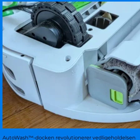
AutoWash™-docken revolutionerer vedligeholdelsen