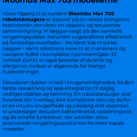
iRoomba Max 705 modellerne
Vores tilgang til at vurdere
iRoomba Max 705
robotstøvsugere
er baseret på en række stringente
testkriterier, der sikrer en objektiv og retvisende
sammenligning. Vi lægger vægt på den samlede
rengøringsydelse, herunder sugekraftens effektivitet
på forskellige overflader – fra hårdt træ til tykke
tæpper – samt robottens evne til at manøvrere og
navigere fejlfrit i komplekse hjemmemiljøer. Et
centralt punkt er også fjernelse af dyrehår og
allergener, hvilket er afgørende for mange
husholdninger.
Derudover dykker vi ned i brugervenligheden, fra den
første opsætning og app-integration til daglig
vedligeholdelse og tømning. En robotstøvsuger skal
forenkle din hverdag, ikke komplicere den, og derfor
er en intuitiv brugerflade og pålidelig drift essentiel.
Vi undersøger desuden batterilevetid, opladningstid
og de smarte funktioner, der adskiller disse
avancerede rengøringsassistenter fra mere basale
modeller.