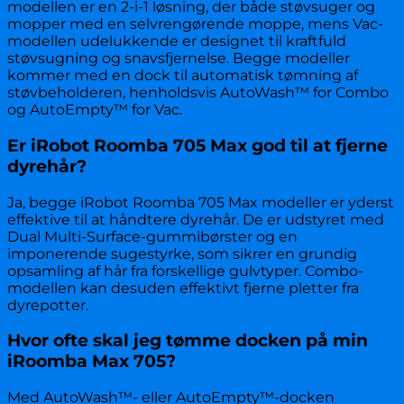
modellen er en 2-i-1 løsning, der både støvsuger og
mopper med en selvrengørende moppe, mens Vac-
modellen udelukkende er designet til kraftfuld
støvsugning og snavsfjernelse. Begge modeller
kommer med en dock til automatisk tømning af
støvbeholderen, henholdsvis AutoWash™ for Combo
og AutoEmpty™ for Vac.
Er iRobot Roomba 705 Max god til at fjerne
dyrehår?
Ja, begge iRobot Roomba 705 Max modeller er yderst
effektive til at håndtere dyrehår. De er udstyret med
Dual Multi-Surface-gummibørster og en
imponerende sugestyrke, som sikrer en grundig
opsamling af hår fra forskellige gulvtyper. Combo-
modellen kan desuden effektivt fjerne pletter fra
dyrepotter.
Hvor ofte skal jeg tømme docken på min
iRoomba Max 705?
Med AutoWash™- eller AutoEmpty™-docken