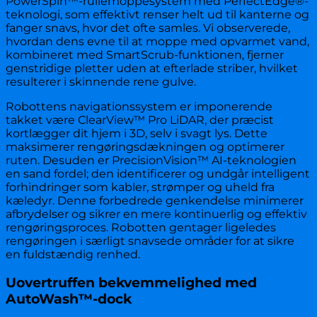
PowerSpin™-rullemoppesystem med PerfectEdge®-
teknologi, som effektivt renser helt ud til kanterne og
fanger snavs, hvor det ofte samles. Vi observerede,
hvordan dens evne til at moppe med opvarmet vand,
kombineret med SmartScrub-funktionen, fjerner
genstridige pletter uden at efterlade striber, hvilket
resulterer i skinnende rene gulve.
Robottens navigationssystem er imponerende
takket være ClearView™ Pro LiDAR, der præcist
kortlægger dit hjem i 3D, selv i svagt lys. Dette
maksimerer rengøringsdækningen og optimerer
ruten. Desuden er PrecisionVision™ AI-teknologien
en sand fordel; den identificerer og undgår intelligent
forhindringer som kabler, strømper og uheld fra
kæledyr. Denne forbedrede genkendelse minimerer
afbrydelser og sikrer en mere kontinuerlig og effektiv
rengøringsproces. Robotten gentager ligeledes
rengøringen i særligt snavsede områder for at sikre
en fuldstændig renhed.
Uovertruffen bekvemmelighed med
AutoWash™-dock