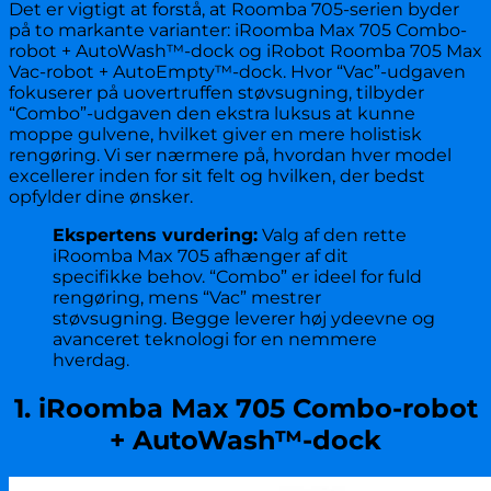
Det er vigtigt at forstå, at Roomba 705-serien byder
på to markante varianter: iRoomba Max 705 Combo-
robot + AutoWash™-dock og iRobot Roomba 705 Max
Vac-robot + AutoEmpty™-dock. Hvor “Vac”-udgaven
fokuserer på uovertruffen støvsugning, tilbyder
“Combo”-udgaven den ekstra luksus at kunne
moppe gulvene, hvilket giver en mere holistisk
rengøring. Vi ser nærmere på, hvordan hver model
excellerer inden for sit felt og hvilken, der bedst
opfylder dine ønsker.
Ekspertens vurdering:
Valg af den rette
iRoomba Max 705 afhænger af dit
specifikke behov. “Combo” er ideel for fuld
rengøring, mens “Vac” mestrer
støvsugning. Begge leverer høj ydeevne og
avanceret teknologi for en nemmere
hverdag.
1. iRoomba Max 705 Combo-robot
+ AutoWash™-dock