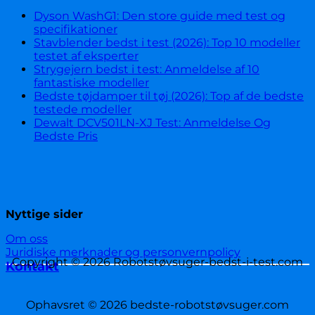
Dyson WashG1: Den store guide med test og
specifikationer
Stavblender bedst i test (2026): Top 10 modeller
testet af eksperter
Strygejern bedst i test: Anmeldelse af 10
fantastiske modeller
Bedste tøjdamper til tøj (2026): Top af de bedste
testede modeller
Dewalt DCV501LN-XJ Test: Anmeldelse Og
Bedste Pris
Nyttige sider
Om oss
Juridiske merknader og personvernpolicy
Copyright © 2026 Robotstøvsuger-bedst-i-test.com
Kontakt
Ophavsret © 2026 bedste-robotstøvsuger.com