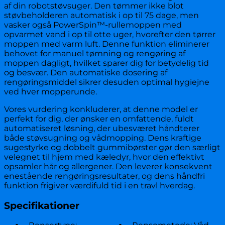
af din robotstøvsuger. Den tømmer ikke blot
støvbeholderen automatisk i op til 75 dage, men
vasker også PowerSpin™-rullemoppen med
opvarmet vand i op til otte uger, hvorefter den tørrer
moppen med varm luft. Denne funktion eliminerer
behovet for manuel tømning og rengøring af
moppen dagligt, hvilket sparer dig for betydelig tid
og besvær. Den automatiske dosering af
rengøringsmiddel sikrer desuden optimal hygiejne
ved hver mopperunde.
Vores vurdering konkluderer, at denne model er
perfekt for dig, der ønsker en omfattende, fuldt
automatiseret løsning, der ubesværet håndterer
både støvsugning og vådmopping. Dens kraftige
sugestyrke og dobbelt gummibørster gør den særligt
velegnet til hjem med kæledyr, hvor den effektivt
opsamler hår og allergener. Den leverer konsekvent
enestående rengøringsresultater, og dens håndfri
funktion frigiver værdifuld tid i en travl hverdag.
Specifikationer