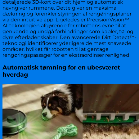
detaljerede 3D-kort over dit hjem og automatisk
navngiver rummene. Dette giver en maksimal
dækning og forenkler styringen af rengøringsplaner
via den intuitive app. Ligeledes er PrecisionVision™
AI-teknologien afgørende for robottens evne til at
genkende og undgå forhindringer som kabler, tøj og
dyre efterladenskaber. Den avancerede Dirt Detect™-
teknologi identificerer yderligere de mest snavsede
områder, hvilket får robotten til at gentage
rengøringspassager for en ekstraordinær renlighed.
Automatisk tømning for en ubesværet
hverdag