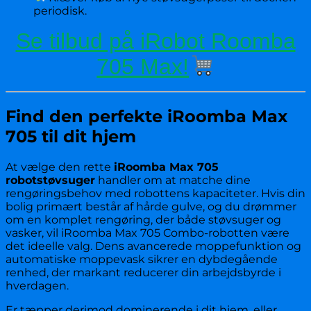
periodisk.
Se tilbud på iRobot Roomba
705 Max!
Find den perfekte iRoomba Max
705 til dit hjem
At vælge den rette
iRoomba Max 705
robotstøvsuger
handler om at matche dine
rengøringsbehov med robottens kapaciteter. Hvis din
bolig primært består af hårde gulve, og du drømmer
om en komplet rengøring, der både støvsuger og
vasker, vil iRoomba Max 705 Combo-robotten være
det ideelle valg. Dens avancerede moppefunktion og
automatiske moppevask sikrer en dybdegående
renhed, der markant reducerer din arbejdsbyrde i
hverdagen.
Er tæpper derimod dominerende i dit hjem, eller