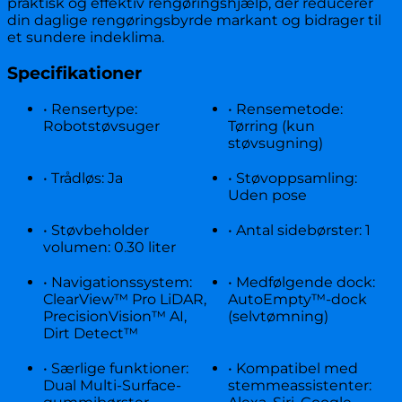
praktisk og effektiv rengøringshjælp, der reducerer
din daglige rengøringsbyrde markant og bidrager til
et sundere indeklima.
Specifikationer
• Rensertype:
• Rensemetode:
Robotstøvsuger
Tørring (kun
støvsugning)
• Trådløs: Ja
• Støvoppsamling:
Uden pose
• Støvbeholder
• Antal sidebørster: 1
volumen: 0.30 liter
• Navigationssystem:
• Medfølgende dock:
ClearView™ Pro LiDAR,
AutoEmpty™-dock
PrecisionVision™ AI,
(selvtømning)
Dirt Detect™
• Særlige funktioner:
• Kompatibel med
Dual Multi-Surface-
stemmeassistenter: