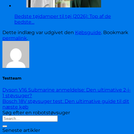
Bedste tøjdamper til tøj (2026): Top af de
bedste…
Dette indlæg var udgivet den
Købsguide
. Bookmark
permalink
.
Testteam
Dyson V16 Submarine anmeldelse: Den ultimative 2-i-
1 støvsuger?
Bosch 18V støvsuger test: Den ultimative guide til dit
næste køb
Søg efter en robotstøvsuger
Seneste artikler