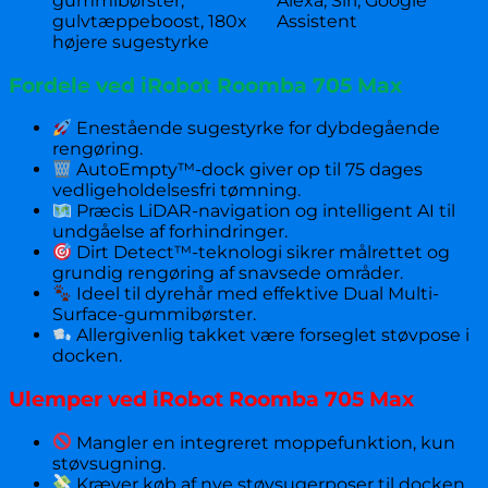
gummibørster,
Alexa, Siri, Google
gulvtæppeboost, 180x
Assistent
højere sugestyrke
Fordele ved iRobot Roomba 705 Max
Enestående sugestyrke for dybdegående
rengøring.
AutoEmpty™-dock giver op til 75 dages
vedligeholdelsesfri tømning.
Præcis LiDAR-navigation og intelligent AI til
undgåelse af forhindringer.
Dirt Detect™-teknologi sikrer målrettet og
grundig rengøring af snavsede områder.
Ideel til dyrehår med effektive Dual Multi-
Surface-gummibørster.
Allergivenlig takket være forseglet støvpose i
docken.
Ulemper ved iRobot Roomba 705 Max
Mangler en integreret moppefunktion, kun
støvsugning.
Kræver køb af nye støvsugerposer til docken