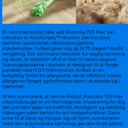
Et fremtrædende træk ved Roomba 705 Max Vac-
robotten er AutoEmpty™-docken. Denne dock
tømmer automatisk robotstøvsugerens
støvbeholder, hvilket giver dig op til 75 dages håndfri
rengøring. Det eliminerer behovet for daglig tømning
og sikrer, at robotten altid er klar til næste opgave.
Støvsugerposerne i docken er designet til at fange
partikler ned til 0,7 mikrometer, hvilket er en
betydelig fordel for allergikere, da de effektivt holder
allergener fanget og forhindrer dem i at sprede sig i
hjemmet.
Vi kan konstatere, at denne iRobot Roomba 705 Max
robotstøvsuger er en fremragende investering for dig,
der primært søger en kraftfuld, intelligent og pålidelig
støvsuger uden behov for en moppefunktion. Dens
evne til at lære og tilpasse sig dit hjem, kombineret
med den automatiske tømning, gør den til en yderst