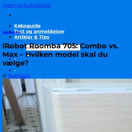
Fortsæt
Hjem og hverdagsliv
til
indhold
Købsguide
Test og anmeldelser
Købsguide
Artikler & Tips
iRobot Roomba 705: Combo vs.
Max – Hvilken model skal du
-
vælge?
-
af
Testteam